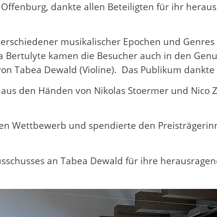
Offenburg, dankte allen Beteiligten für ihr hera
e verschiedener musikalischer Epochen und Genr
ertulyte kamen die Besucher auch in den Genuss 
ie von Tabea Dewald (Violine). Das Publikum dankt
aus den Händen von Nikolas Stoermer und Nico Zi
en Wettbewerb und spendierte den Preisträgerin
ausschusses an Tabea Dewald für ihre herausrag