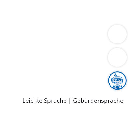
ung
Wirtschaft
Gesundheit
Umwelt
limaschutz
Tourismus
Bekanntmachungen
ild
Leichte Sprache
|
Gebärdensprache