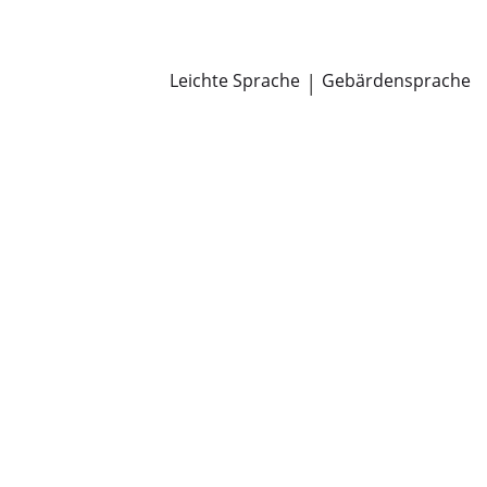
Newsroom
Pressemitteilungen
Öffentliche Zustellungen
Leichte Sprache
|
Gebärdensprache