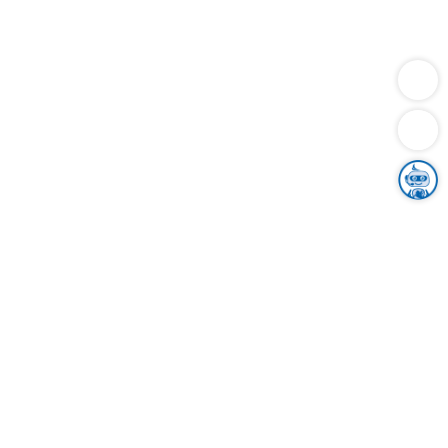
Dienstleistungen
Bauen
Lebensunterhalt & Soziales
Verkehr
Familie
Migration & Integration
Sicherheit & Ordnung
Wirtschaft
Gesundheit
Umwelt
Unsere Ämter
Landkreis & Verwaltung
Der Ortenaukreis
Gesundheit, Sicherheit & Soziales
Bildung
Zuwanderung
Ländlicher Raum
Klimaschutz
Tourismus
Bekanntmachungen
Gleichstellung von Frauen und Männern
Grenzüberschreitende Zusammenarbeit
Kreistag
Kreistagsinformationssystem
Kreisrecht
Kreistagswahl
Karriere
Stellenangebote
Eventkalender
Ausbildung
Studium
Praktikum
Freiwilligendienst
Unser Leitbild