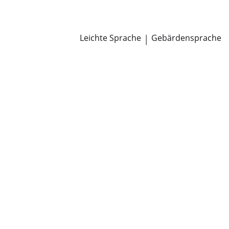
Newsroom
Pressemitteilungen
Öffentliche Zustellungen
Leichte Sprache
|
Gebärdensprache