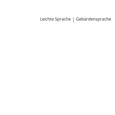
Newsroom
Pressemitteilungen
Öffentliche Zustellungen
Leichte Sprache
|
Gebärdensprache