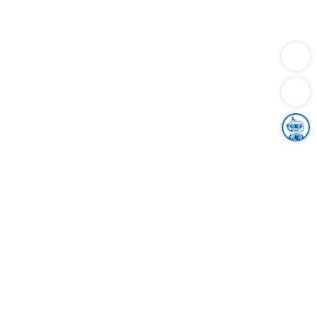
Dienstleistungen
Bauen
Lebensunterhalt & Soziales
Verkehr
Familie
Migration & Integration
Sicherheit & Ordnung
Wirtschaft
Gesundheit
Umwelt
Unsere Ämter
Landkreis & Verwaltung
Der Ortenaukreis
Gesundheit, Sicherheit & Soziales
Bildung
Zuwanderung
Ländlicher Raum
Klimaschutz
Tourismus
Bekanntmachungen
Gleichstellung von Frauen und Männern
Grenzüberschreitende Zusammenarbeit
Kreistag
Kreistagsinformationssystem
Kreisrecht
Kreistagswahl
Karriere
Stellenangebote
Eventkalender
Ausbildung
Studium
Praktikum
Freiwilligendienst
Unser Leitbild