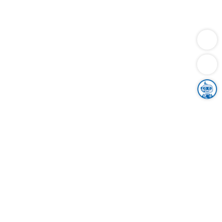
Dienstleistungen
Bauen
Lebensunterhalt & Soziales
Verkehr
Familie
Migration & Integration
Sicherheit & Ordnung
Wirtschaft
Gesundheit
Umwelt
Unsere Ämter
Landkreis & Verwaltung
Der Ortenaukreis
Gesundheit, Sicherheit & Soziales
Bildung
Zuwanderung
Ländlicher Raum
Klimaschutz
Tourismus
Bekanntmachungen
Gleichstellung von Frauen und Männern
Grenzüberschreitende Zusammenarbeit
Kreistag
Kreistagsinformationssystem
Kreisrecht
Kreistagswahl
Karriere
Stellenangebote
Eventkalender
Ausbildung
Studium
Praktikum
Freiwilligendienst
Unser Leitbild