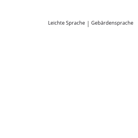
Newsroom
Pressemitteilungen
Öffentliche Zustellungen
Leichte Sprache
|
Gebärdensprache