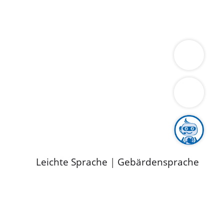
ung
Wirtschaft
Gesundheit
Umwelt
limaschutz
Tourismus
Bekanntmachungen
ild
Leichte Sprache
|
Gebärdensprache