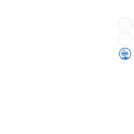
Dienstleistungen
Bauen
Lebensunterhalt & Soziales
Verkehr
Familie
Migration & Integration
Sicherheit & Ordnung
Wirtschaft
Gesundheit
Umwelt
Unsere Ämter
Landkreis & Verwaltung
Der Ortenaukreis
Gesundheit, Sicherheit & Soziales
Bildung
Zuwanderung
Ländlicher Raum
Klimaschutz
Tourismus
Bekanntmachungen
Gleichstellung von Frauen und Männern
Grenzüberschreitende Zusammenarbeit
Kreistag
Kreistagsinformationssystem
Kreisrecht
Kreistagswahl
Karriere
Stellenangebote
Eventkalender
Ausbildung
Studium
Praktikum
Freiwilligendienst
Unser Leitbild