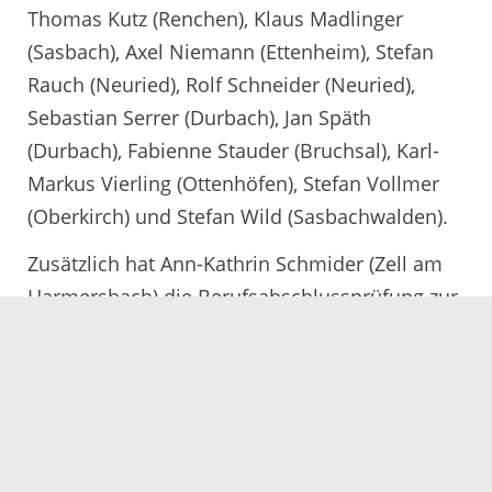
Thomas Kutz (Renchen), Klaus Madlinger
(Sasbach), Axel Niemann (Ettenheim), Stefan
Rauch (Neuried), Rolf Schneider (Neuried),
Sebastian Serrer (Durbach), Jan Späth
(Durbach), Fabienne Stauder (Bruchsal), Karl-
Markus Vierling (Ottenhöfen), Stefan Vollmer
(Oberkirch) und Stefan Wild (Sasbachwalden).
Zusätzlich hat Ann-Kathrin Schmider (Zell am
Harmersbach) die Berufsabschlussprüfung zur
„Brennerin“ erfolgreich bestanden.
Hintergrund
In der Fachklasse für Klein- und
Obstbrennereien erwerben die
Teilnehmerinnen und Teilnehmer praxisnahes