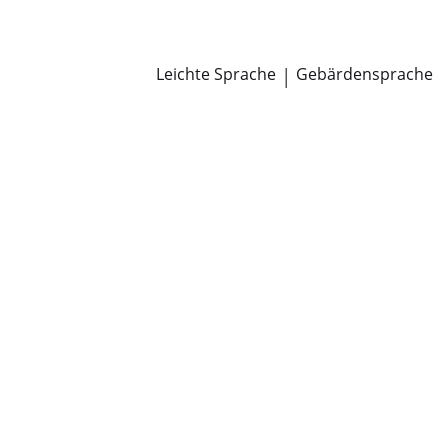
Newsroom
Pressemitteilungen
Öffentliche Zustellungen
Leichte Sprache
|
Gebärdensprache