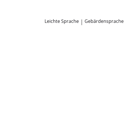
Newsroom
Pressemitteilungen
Öffentliche Zustellungen
Leichte Sprache
|
Gebärdensprache