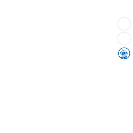
Dienstleistungen
Bauen
Lebensunterhalt & Soziales
Verkehr
Familie
Migration & Integration
Sicherheit & Ordnung
Wirtschaft
Gesundheit
Umwelt
Unsere Ämter
Landkreis & Verwaltung
Der Ortenaukreis
Gesundheit, Sicherheit & Soziales
Bildung
Zuwanderung
Ländlicher Raum
Klimaschutz
Tourismus
Bekanntmachungen
Gleichstellung von Frauen und Männern
Grenzüberschreitende Zusammenarbeit
Kreistag
Kreistagsinformationssystem
Kreisrecht
Kreistagswahl
Karriere
Stellenangebote
Eventkalender
Ausbildung
Studium
Praktikum
Freiwilligendienst
Unser Leitbild