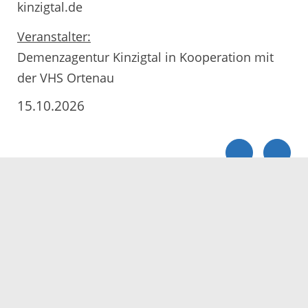
kinzigtal.de
Veranstalter:
Demenzagentur Kinzigtal in Kooperation mit
der VHS Ortenau
15.10.2026
Servicezeiten
Kontakt
Barrierefreiheit
Impressum
Datenschutz
Fehler melden
Elektronische Kommunikation
Kontakt