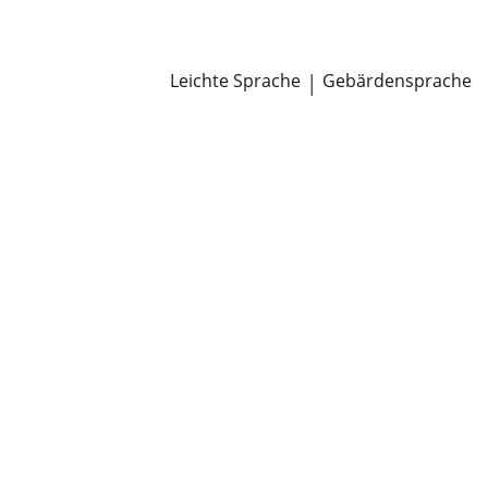
Newsroom
Pressemitteilungen
Öffentliche Zustellungen
Leichte Sprache
|
Gebärdensprache