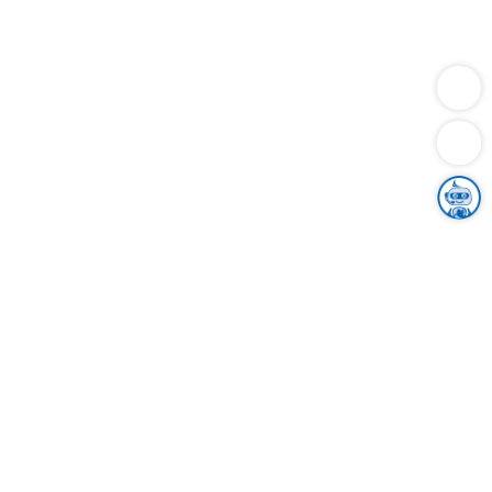
Dienstleistungen
Bauen
Lebensunterhalt & Soziales
Verkehr
Familie
Migration & Integration
Sicherheit & Ordnung
Wirtschaft
Gesundheit
Umwelt
Unsere Ämter
Landkreis & Verwaltung
Der Ortenaukreis
Gesundheit, Sicherheit & Soziales
Bildung
Zuwanderung
Ländlicher Raum
Klimaschutz
Tourismus
Bekanntmachungen
Gleichstellung von Frauen und Männern
Grenzüberschreitende Zusammenarbeit
Kreistag
Kreistagsinformationssystem
Kreisrecht
Kreistagswahl
Karriere
Stellenangebote
Eventkalender
Ausbildung
Studium
Praktikum
Freiwilligendienst
Unser Leitbild