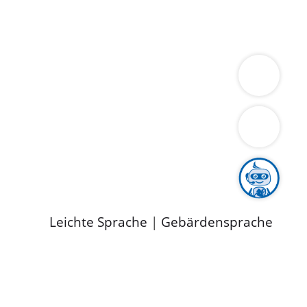
ung
Wirtschaft
Gesundheit
Umwelt
limaschutz
Tourismus
Bekanntmachungen
ild
Leichte Sprache
|
Gebärdensprache