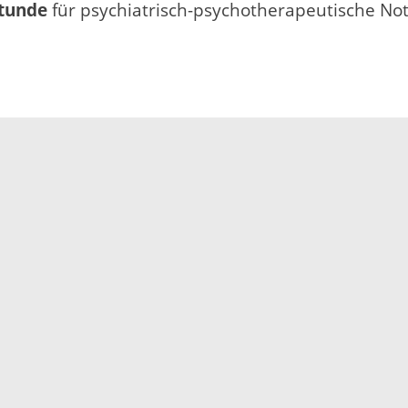
stunde
für psychiatrisch-psychotherapeutische Not
Impressum
Datenschutz
Fehler melden
Kontakt
Landratsamt Ortenauk
Badstraße 20
77652 Offenburg
Telefon: 0781 805-0
Fax: 0781 805-1211