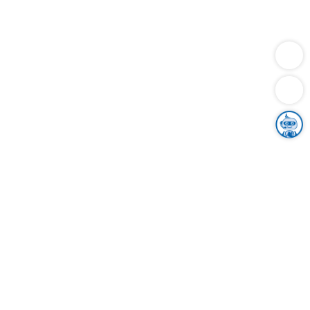
Dienstleistungen
Bauen
Lebensunterhalt & Soziales
Verkehr
Familie
Migration & Integration
Sicherheit & Ordnung
Wirtschaft
Gesundheit
Umwelt
Unsere Ämter
Landkreis & Verwaltung
Der Ortenaukreis
Gesundheit, Sicherheit & Soziales
Bildung
Zuwanderung
Ländlicher Raum
Klimaschutz
Tourismus
Bekanntmachungen
Gleichstellung von Frauen und Männern
Grenzüberschreitende Zusammenarbeit
Kreistag
Kreistagsinformationssystem
Kreisrecht
Kreistagswahl
Karriere
Stellenangebote
Eventkalender
Ausbildung
Studium
Praktikum
Freiwilligendienst
Unser Leitbild