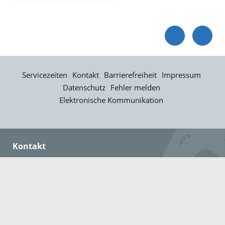
Servicezeiten
Kontakt
Barrierefreiheit
Impressum
Datenschutz
Fehler melden
Elektronische Kommunikation
Kontakt
Landratsamt Ortenaukreis
Badstraße 20
77652 Offenburg
Telefon: 0781 805-0