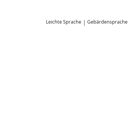
Newsroom
Pressemitteilungen
Öffentliche Zustellungen
Leichte Sprache
|
Gebärdensprache