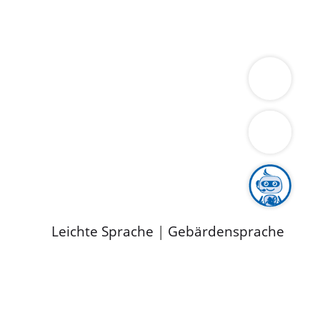
ung
Wirtschaft
Gesundheit
Umwelt
limaschutz
Tourismus
Bekanntmachungen
ild
Leichte Sprache
|
Gebärdensprache