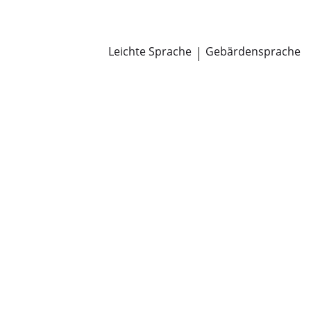
Newsroom
Pressemitteilungen
Öffentliche Zustellungen
Leichte Sprache
|
Gebärdensprache