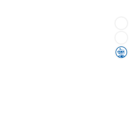
Dienstleistungen
Bauen
Lebensunterhalt & Soziales
Verkehr
Familie
Migration & Integration
Sicherheit & Ordnung
Wirtschaft
Gesundheit
Umwelt
Unsere Ämter
Landkreis & Verwaltung
Der Ortenaukreis
Gesundheit, Sicherheit & Soziales
Bildung
Zuwanderung
Ländlicher Raum
Klimaschutz
Tourismus
Bekanntmachungen
Gleichstellung von Frauen und Männern
Grenzüberschreitende Zusammenarbeit
Kreistag
Kreistagsinformationssystem
Kreisrecht
Kreistagswahl
Karriere
Stellenangebote
Eventkalender
Ausbildung
Studium
Praktikum
Freiwilligendienst
Unser Leitbild