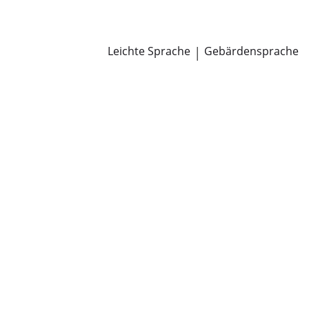
Newsroom
Pressemitteilungen
Öffentliche Zustellungen
Leichte Sprache
|
Gebärdensprache