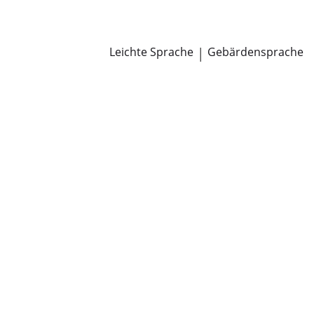
Newsroom
Pressemitteilungen
Öffentliche Zustellungen
Leichte Sprache
|
Gebärdensprache