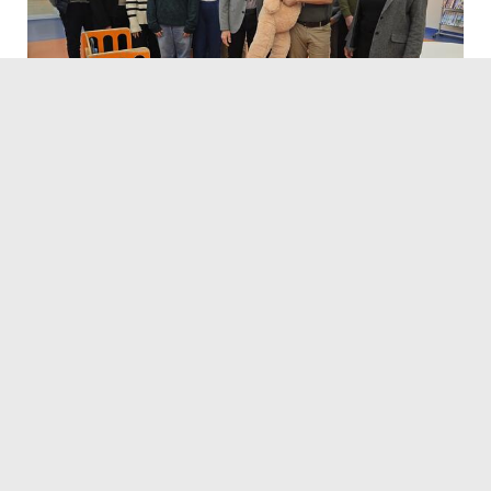
09.12.2024
Servicezeiten
Kontakt
Barrierefreiheit
Impressum
Datenschutz
Fehler melden
Elektronische Kommunikation