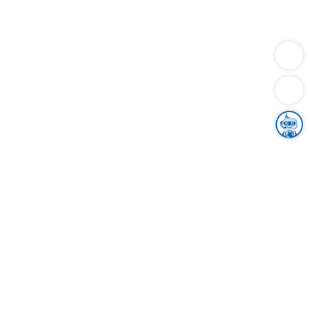
Dienstleistungen
Bauen
Lebensunterhalt & Soziales
Verkehr
Familie
Migration & Integration
Sicherheit & Ordnung
Wirtschaft
Gesundheit
Umwelt
Unsere Ämter
Landkreis & Verwaltung
Der Ortenaukreis
Gesundheit, Sicherheit & Soziales
Bildung
Zuwanderung
Ländlicher Raum
Klimaschutz
Tourismus
Bekanntmachungen
Gleichstellung von Frauen und Männern
Grenzüberschreitende Zusammenarbeit
Kreistag
Kreistagsinformationssystem
Kreisrecht
Kreistagswahl
Karriere
Stellenangebote
Eventkalender
Ausbildung
Studium
Praktikum
Freiwilligendienst
Unser Leitbild