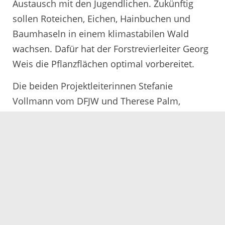
Austausch mit den Jugendlichen. Zukünftig
sollen Roteichen, Eichen, Hainbuchen und
Baumhaseln in einem klimastabilen Wald
wachsen. Dafür hat der Forstrevierleiter Georg
Weis die Pflanzflächen optimal vorbereitet.
Die beiden Projektleiterinnen Stefanie
Vollmann vom DFJW und Therese Palm,
Leiterin des Forstbezirks Offenburg, zeigten
sich ebenfalls zufrieden mit dem Verlauf und
dem Ergebnis der gemeinsamen
Unternehmung. Vollmann, die die Aktion
insgesamt „super-gut“ findet, berichtete nicht
ohne Stolz darüber, dass Jugendliche aus den
unterschiedlichsten Regionen Frankreichs und
Deutschlands im Wald zusammengekommen