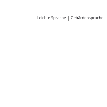
Newsroom
Pressemitteilungen
Öffentliche Zustellungen
Leichte Sprache
|
Gebärdensprache