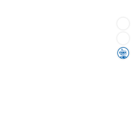
Dienstleistungen
Bauen
Lebensunterhalt & Soziales
Verkehr
Familie
Migration & Integration
Sicherheit & Ordnung
Wirtschaft
Gesundheit
Umwelt
Unsere Ämter
Landkreis & Verwaltung
Der Ortenaukreis
Gesundheit, Sicherheit & Soziales
Bildung
Zuwanderung
Ländlicher Raum
Klimaschutz
Tourismus
Bekanntmachungen
Gleichstellung von Frauen und Männern
Grenzüberschreitende Zusammenarbeit
Kreistag
Kreistagsinformationssystem
Kreisrecht
Kreistagswahl
Karriere
Stellenangebote
Eventkalender
Ausbildung
Studium
Praktikum
Freiwilligendienst
Unser Leitbild