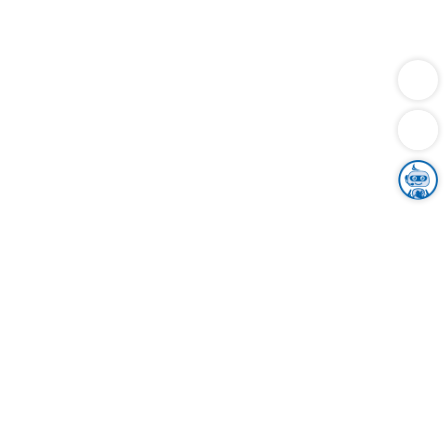
Dienstleistungen
Bauen
Lebensunterhalt & Soziales
Verkehr
Familie
Migration & Integration
Sicherheit & Ordnung
Wirtschaft
Gesundheit
Umwelt
Unsere Ämter
Landkreis & Verwaltung
Der Ortenaukreis
Gesundheit, Sicherheit & Soziales
Bildung
Zuwanderung
Ländlicher Raum
Klimaschutz
Tourismus
Bekanntmachungen
Gleichstellung von Frauen und Männern
Grenzüberschreitende Zusammenarbeit
Kreistag
Kreistagsinformationssystem
Kreisrecht
Kreistagswahl
Karriere
Stellenangebote
Eventkalender
Ausbildung
Studium
Praktikum
Freiwilligendienst
Unser Leitbild