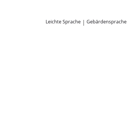
Newsroom
Pressemitteilungen
Öffentliche Zustellungen
Leichte Sprache
|
Gebärdensprache