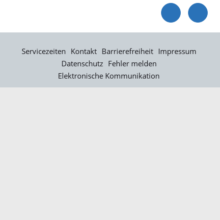
Servicezeiten
Kontakt
Barrierefreiheit
Impressum
Datenschutz
Fehler melden
Elektronische Kommunikation
Kontakt
Landratsamt Ortenaukreis
Badstraße 20
77652 Offenburg
Telefon: 0781 805-0
Fax: 0781 805-1211
E-Mail senden