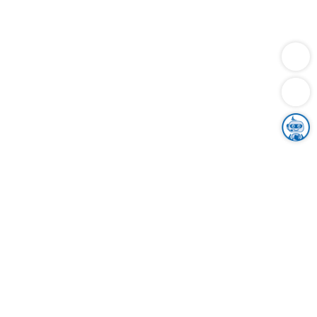
Dienstleistungen
Bauen
Lebensunterhalt & Soziales
Verkehr
Familie
Migration & Integration
Sicherheit & Ordnung
Wirtschaft
Gesundheit
Umwelt
Unsere Ämter
Landkreis & Verwaltung
Der Ortenaukreis
Gesundheit, Sicherheit & Soziales
Bildung
Zuwanderung
Ländlicher Raum
Klimaschutz
Tourismus
Bekanntmachungen
Gleichstellung von Frauen und Männern
Grenzüberschreitende Zusammenarbeit
Kreistag
Kreistagsinformationssystem
Kreisrecht
Kreistagswahl
Karriere
Stellenangebote
Eventkalender
Ausbildung
Studium
Praktikum
Freiwilligendienst
Unser Leitbild