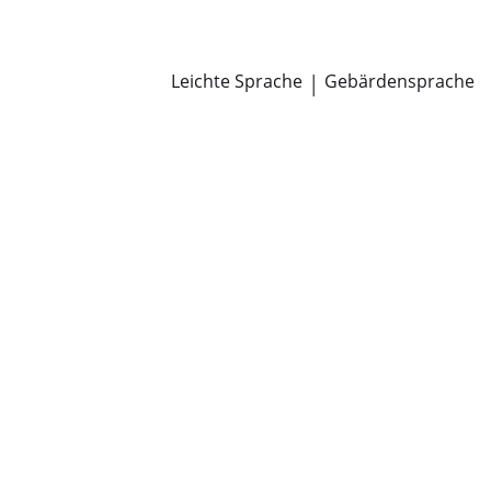
Newsroom
Pressemitteilungen
Öffentliche Zustellungen
Leichte Sprache
|
Gebärdensprache