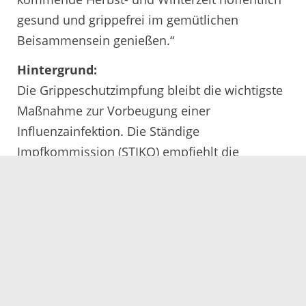
gesund und grippefrei im gemütlichen
Beisammensein genießen.“
Hintergrund:
Die Grippeschutzimpfung bleibt die wichtigste
Maßnahme zur Vorbeugung einer
Influenzainfektion. Die Ständige
Impfkommission (STIKO) empfiehlt die
Impfung vor allem für Menschen ab 60 Jahren,
Personen mit bestimmten chronischen
Erkrankungen sowie Schwangere. Auch
Bewohnerinnen und Bewohner von Alten- und
Pflegeheimen, medizinisches Fachpersonal,
Personen mit häufigem Publikumsverkehr
sowie Kontaktpersonen bestimmter