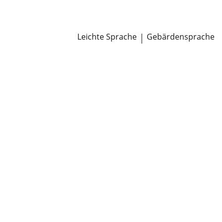
Newsroom
Pressemitteilungen
Öffentliche Zustellungen
Leichte Sprache
|
Gebärdensprache