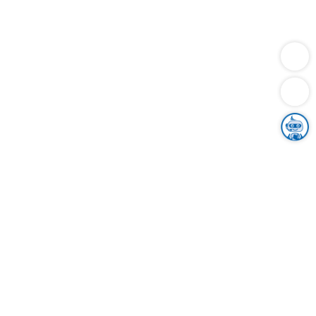
Dienstleistungen
Bauen
Lebensunterhalt & Soziales
Verkehr
Familie
Migration & Integration
Sicherheit & Ordnung
Wirtschaft
Gesundheit
Umwelt
Unsere Ämter
Landkreis & Verwaltung
Der Ortenaukreis
Gesundheit, Sicherheit & Soziales
Bildung
Zuwanderung
Ländlicher Raum
Klimaschutz
Tourismus
Bekanntmachungen
Gleichstellung von Frauen und Männern
Grenzüberschreitende Zusammenarbeit
Kreistag
Kreistagsinformationssystem
Kreisrecht
Kreistagswahl
Karriere
Stellenangebote
Eventkalender
Ausbildung
Studium
Praktikum
Freiwilligendienst
Unser Leitbild