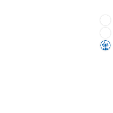
Dienstleistungen
Bauen
Lebensunterhalt & Soziales
Verkehr
Familie
Migration & Integration
Sicherheit & Ordnung
Wirtschaft
Gesundheit
Umwelt
Unsere Ämter
Landkreis & Verwaltung
Der Ortenaukreis
Gesundheit, Sicherheit & Soziales
Bildung
Zuwanderung
Ländlicher Raum
Klimaschutz
Tourismus
Bekanntmachungen
Gleichstellung von Frauen und Männern
Grenzüberschreitende Zusammenarbeit
Kreistag
Kreistagsinformationssystem
Kreisrecht
Kreistagswahl
Karriere
Stellenangebote
Eventkalender
Ausbildung
Studium
Praktikum
Freiwilligendienst
Unser Leitbild