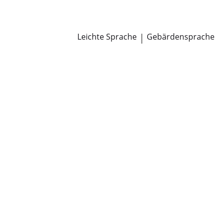
Newsroom
Pressemitteilungen
Öffentliche Zustellungen
Leichte Sprache
|
Gebärdensprache