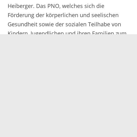
Heiberger. Das PNO, welches sich die
Förderung der körperlichen und seelischen
Gesundheit sowie der sozialen Teilhabe von
Kindern, Jugendlichen und ihren Familien zum
Ziel gesetzt hat, bietet daher allen bereits
zertifizierten Einrichtungen an, ihre
Zertifizierung zu erneuern.
Dabei werden die teilnehmenden
Kindertageseinrichtungen und Schulen von
den Regionalen Präventionsbeauftragten und
geschulten Prozessbegleitungen bei der
individuellen Schwerpunktlegung und
Umsetzung unterstützt. Grundlage des
Prozesses sind die bereits umgesetzten