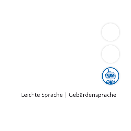
ung
Wirtschaft
Gesundheit
Umwelt
limaschutz
Tourismus
Bekanntmachungen
ild
Leichte Sprache
|
Gebärdensprache