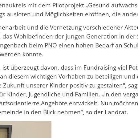
Ortenaukreis mit dem Pilotprojekt „Gesund aufwac
s ausloten und Möglichkeiten eröffnen, die andern
mmenarbeit und die Vernetzung verschiedener Ak
d das Wohlbefinden der jungen Generation in der S
engenbach beim PNO einen hohen Bedarf an Schu
 werden konnte.
 ist überzeugt davon, dass im Fundraising viel Po
an diesem wichtigen Vorhaben zu beteiligen und d
ukunft unserer Kinder positiv zu gestalten“, sagt
r Kinder, Jugendliche und Familien. „In den verg
arfsorientierte Angebote entwickelt. Nun möchten
emeinde in den Blick nehmen“, so der Landrat.