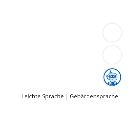
ung
Wirtschaft
Gesundheit
Umwelt
limaschutz
Tourismus
Bekanntmachungen
ild
Leichte Sprache
|
Gebärdensprache