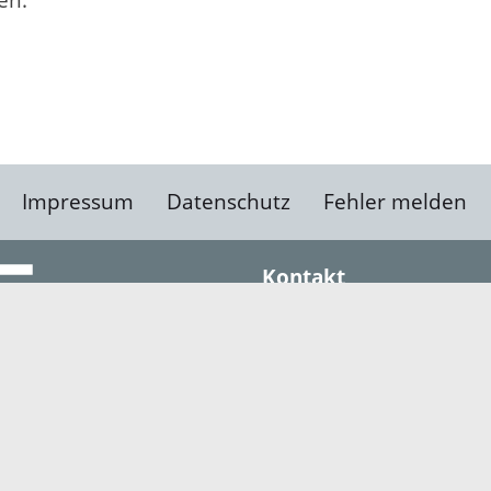
en.
Impressum
Datenschutz
Fehler melden
Kontakt
Landratsamt Ortenauk
Badstraße 20
77652 Offenburg
Telefon: 0781 805-0
Fax: 0781 805-1211