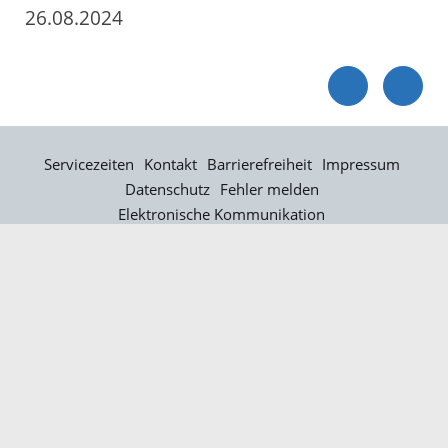
26.08.2024
Servicezeiten
Kontakt
Barrierefreiheit
Impressum
Datenschutz
Fehler melden
Elektronische Kommunikation
Kontakt
Landratsamt Ortenaukreis
Badstraße 20
77652 Offenburg
Telefon: 0781 805-0