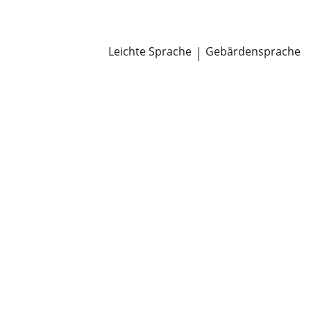
Newsroom
Pressemitteilungen
Öffentliche Zustellungen
Leichte Sprache
|
Gebärdensprache