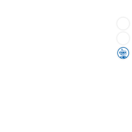
Dienstleistungen
Bauen
Lebensunterhalt & Soziales
Verkehr
Familie
Migration & Integration
Sicherheit & Ordnung
Wirtschaft
Gesundheit
Umwelt
Unsere Ämter
Landkreis & Verwaltung
Der Ortenaukreis
Gesundheit, Sicherheit & Soziales
Bildung
Zuwanderung
Ländlicher Raum
Klimaschutz
Tourismus
Bekanntmachungen
Gleichstellung von Frauen und Männern
Grenzüberschreitende Zusammenarbeit
Kreistag
Kreistagsinformationssystem
Kreisrecht
Kreistagswahl
Karriere
Stellenangebote
Eventkalender
Ausbildung
Studium
Praktikum
Freiwilligendienst
Unser Leitbild