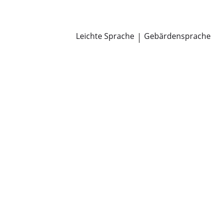
Newsroom
Pressemitteilungen
Öffentliche Zustellungen
Leichte Sprache
|
Gebärdensprache