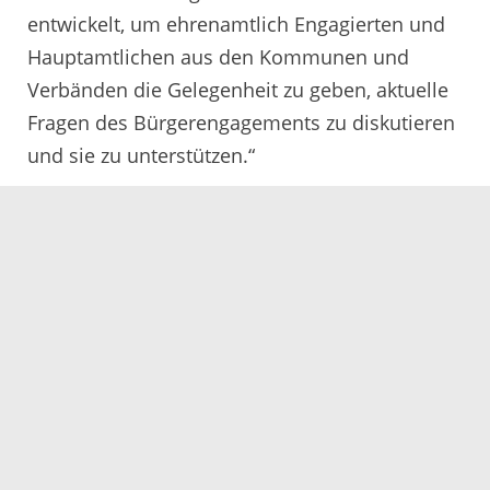
entwickelt, um ehrenamtlich Engagierten und
Hauptamtlichen aus den Kommunen und
Verbänden die Gelegenheit zu geben, aktuelle
Fragen des Bürgerengagements zu diskutieren
und sie zu unterstützen.“
Am kostenfreien Fachtag können alle
Engagierten, Fachkräfte und städtische
Vertreter aus dem Ortenaukreis teilnehmen.
Die Veranstaltung findet am Freitag, 20.
September 2024, ab 14:30 Uhr im Großen
Sitzungsaal des Landratsamts in der Badstraße
20 statt. Mehr Informationen und Anmeldung
unter
www.ortenau-engagiert.de
oder
telefonisch unter 0781/805-9457.