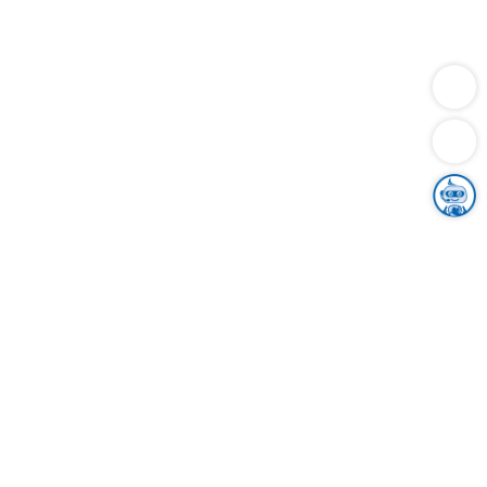
Dienstleistungen
Bauen
Lebensunterhalt & Soziales
Verkehr
Familie
Migration & Integration
Sicherheit & Ordnung
Wirtschaft
Gesundheit
Umwelt
Unsere Ämter
Landkreis & Verwaltung
Der Ortenaukreis
Gesundheit, Sicherheit & Soziales
Bildung
Zuwanderung
Ländlicher Raum
Klimaschutz
Tourismus
Bekanntmachungen
Gleichstellung von Frauen und Männern
Grenzüberschreitende Zusammenarbeit
Kreistag
Kreistagsinformationssystem
Kreisrecht
Kreistagswahl
Karriere
Stellenangebote
Eventkalender
Ausbildung
Studium
Praktikum
Freiwilligendienst
Unser Leitbild