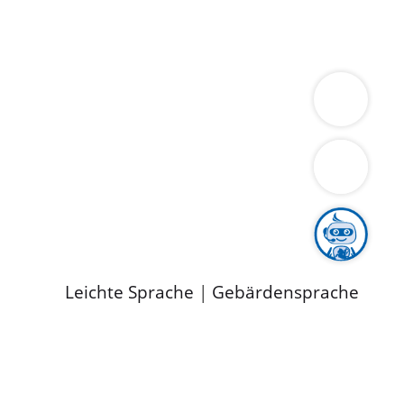
ung
Wirtschaft
Gesundheit
Umwelt
limaschutz
Tourismus
Bekanntmachungen
ild
Leichte Sprache
|
Gebärdensprache