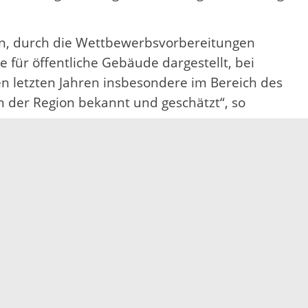
n, durch die Wettbewerbsvorbereitungen
ür öffentliche Gebäude dargestellt, bei
 letzten Jahren insbesondere im Bereich des
in der Region bekannt und geschätzt“, so
elzähligen Aktivitäten der Bürgerschaft, bis
zepte sowie zahlreichen gepflegten und das
en Platz.