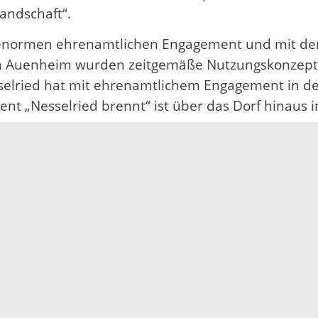
andschaft“.
 enormen ehrenamtlichen Engagement und mit de
n Auenheim wurden zeitgemäße Nutzungskonzepte f
elried hat mit ehrenamtlichem Engagement in den
ent „Nesselried brennt“ ist über das Dorf hinaus 
tand kleinste Teilnehmergemeinde, punktete mit vi
en mit der Vorstellung konkreter Ziele und Kon
e Prinzbach die Kommission einstimmig zum erst