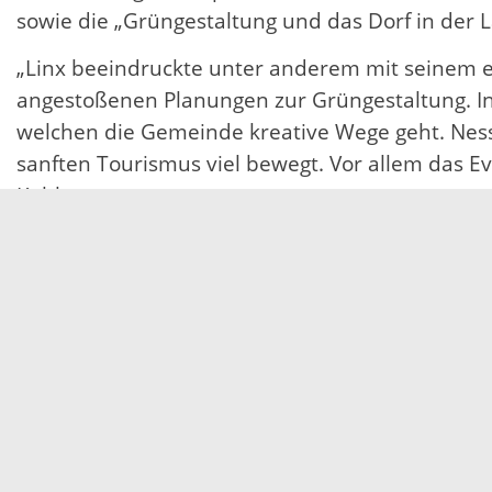
sowie die „Grüngestaltung und das Dorf in der L
„Linx beeindruckte unter anderem mit seinem
angestoßenen Planungen zur Grüngestaltung. I
welchen die Gemeinde kreative Wege geht. Ness
sanften Tourismus viel bewegt. Vor allem das Ev
Kohlmann.
Prinzbach, mit rund 450 Einwohnern die mit Abs
hin zu den berühmten „Highland Games“. Zusamm
Ortsbild prägenden Höfen und Gärten überzeugt
05.08.2024