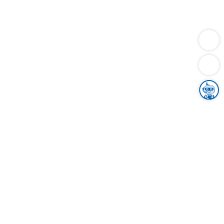
Dienstleistungen
Bauen
Lebensunterhalt & Soziales
Verkehr
Familie
Migration & Integration
Sicherheit & Ordnung
Wirtschaft
Gesundheit
Umwelt
Unsere Ämter
Landkreis & Verwaltung
Der Ortenaukreis
Gesundheit, Sicherheit & Soziales
Bildung
Zuwanderung
Ländlicher Raum
Klimaschutz
Tourismus
Bekanntmachungen
Gleichstellung von Frauen und Männern
Grenzüberschreitende Zusammenarbeit
Kreistag
Kreistagsinformationssystem
Kreisrecht
Kreistagswahl
Karriere
Stellenangebote
Eventkalender
Ausbildung
Studium
Praktikum
Freiwilligendienst
Unser Leitbild