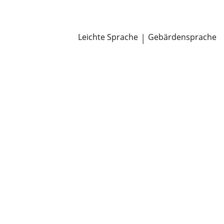
Newsroom
Pressemitteilungen
Öffentliche Zustellungen
Leichte Sprache
|
Gebärdensprache