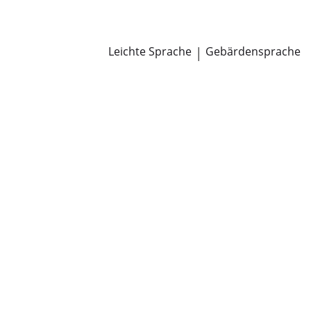
Newsroom
Pressemitteilungen
Öffentliche Zustellungen
Leichte Sprache
|
Gebärdensprache