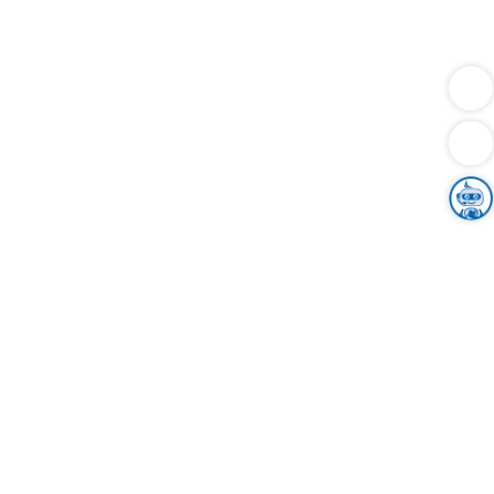
Dienstleistungen
Bauen
Lebensunterhalt & Soziales
Verkehr
Familie
Migration & Integration
Sicherheit & Ordnung
Wirtschaft
Gesundheit
Umwelt
Unsere Ämter
Landkreis & Verwaltung
Der Ortenaukreis
Gesundheit, Sicherheit & Soziales
Bildung
Zuwanderung
Ländlicher Raum
Klimaschutz
Tourismus
Bekanntmachungen
Gleichstellung von Frauen und Männern
Grenzüberschreitende Zusammenarbeit
Kreistag
Kreistagsinformationssystem
Kreisrecht
Kreistagswahl
Karriere
Stellenangebote
Eventkalender
Ausbildung
Studium
Praktikum
Freiwilligendienst
Unser Leitbild