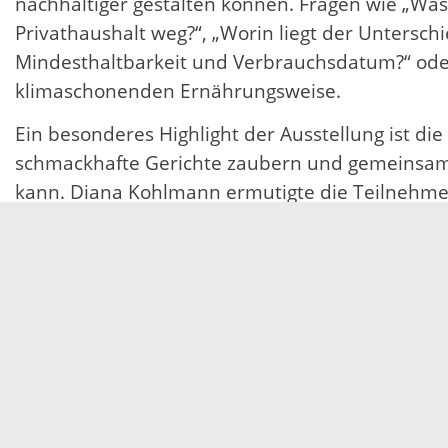
nachhaltiger gestalten können. Fragen wie „Was
Privathaushalt weg?“, „Worin liegt der Untersch
Mindesthaltbarkeit und Verbrauchsdatum?“ ode
klimaschonenden Ernährungsweise.
Ein besonderes Highlight der Ausstellung ist di
schmackhafte Gerichte zaubern und gemeinsam pr
kann. Diana Kohlmann ermutigte die Teilnehmen
tragen, um so das Bewusstsein für eine nachhal
Diana Kohlmann weiter: „Wichtig ist es, unsere
schmeckt, gut riecht und gut aussieht, ist in al
Verhaltensänderungen im Alltag haben eine gro
15.07.2024