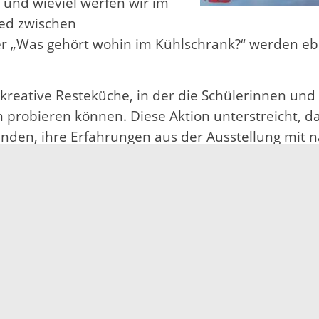
 und wieviel werfen wir im
ied zwischen
r „Was gehört wohin im Kühlschrank?“ werden ebe
e kreative Resteküche, in der die Schülerinnen un
obieren können. Diese Aktion unterstreicht, dass
den, ihre Erfahrungen aus der Ausstellung mit n
tige Ernährungsweise zu fördern.
 Sinne einzusetzen und Lebensmittel wieder wert
ler Regel auch noch gut! Mach einfach den Sinnesc
ße Wirkung auf das Klima und unsere Ressourcen 