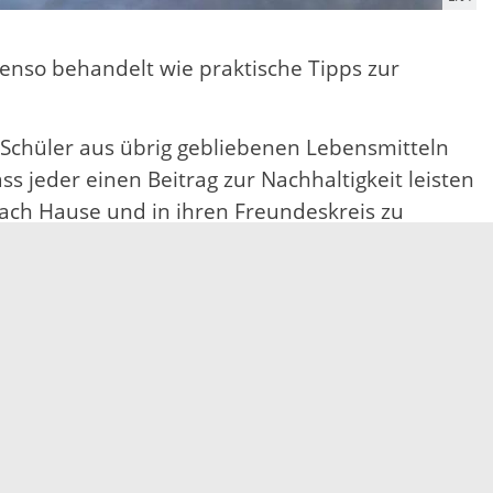
nso behandelt wie praktische Tipps zur
d Schüler aus übrig gebliebenen Lebensmitteln
 jeder einen Beitrag zur Nachhaltigkeit leisten
ach Hause und in ihren Freundeskreis zu
zuschätzen statt wegzuwerfen. Was gut
heck – denn schon die kleinsten
Boden, Wasser, Arbeitskraft und Energie.“