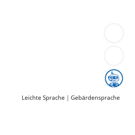
ung
Wirtschaft
Gesundheit
Umwelt
limaschutz
Tourismus
Bekanntmachungen
ild
Leichte Sprache
|
Gebärdensprache