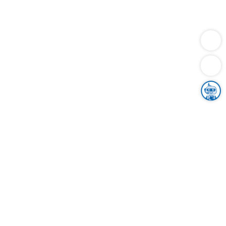
Dienstleistungen
Bauen
Lebensunterhalt & Soziales
Verkehr
Familie
Migration & Integration
Sicherheit & Ordnung
Wirtschaft
Gesundheit
Umwelt
Unsere Ämter
Landkreis & Verwaltung
Der Ortenaukreis
Gesundheit, Sicherheit & Soziales
Bildung
Zuwanderung
Ländlicher Raum
Klimaschutz
Tourismus
Bekanntmachungen
Gleichstellung von Frauen und Männern
Grenzüberschreitende Zusammenarbeit
Kreistag
Kreistagsinformationssystem
Kreisrecht
Kreistagswahl
Karriere
Stellenangebote
Eventkalender
Ausbildung
Studium
Praktikum
Freiwilligendienst
Unser Leitbild