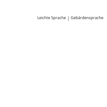
Newsroom
Pressemitteilungen
Öffentliche Zustellungen
Leichte Sprache
|
Gebärdensprache