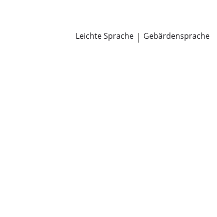
Newsroom
Pressemitteilungen
Öffentliche Zustellungen
Leichte Sprache
|
Gebärdensprache