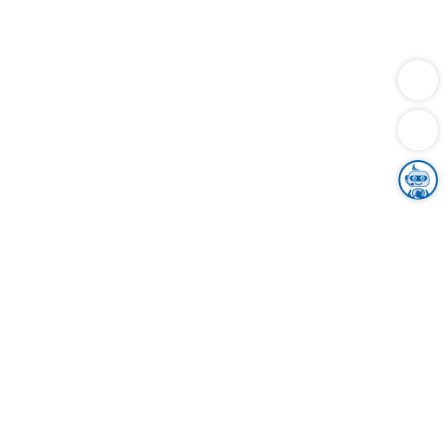
Dienstleistungen
Bauen
Lebensunterhalt & Soziales
Verkehr
Familie
Migration & Integration
Sicherheit & Ordnung
Wirtschaft
Gesundheit
Umwelt
Unsere Ämter
Landkreis & Verwaltung
Der Ortenaukreis
Gesundheit, Sicherheit & Soziales
Bildung
Zuwanderung
Ländlicher Raum
Klimaschutz
Tourismus
Bekanntmachungen
Gleichstellung von Frauen und Männern
Grenzüberschreitende Zusammenarbeit
Kreistag
Kreistagsinformationssystem
Kreisrecht
Kreistagswahl
Karriere
Stellenangebote
Eventkalender
Ausbildung
Studium
Praktikum
Freiwilligendienst
Unser Leitbild