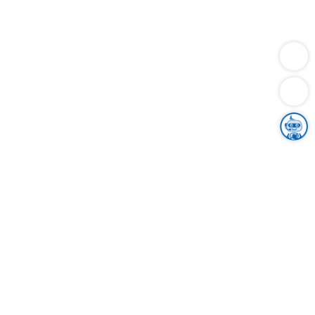
Dienstleistungen
Bauen
Lebensunterhalt & Soziales
Verkehr
Familie
Migration & Integration
Sicherheit & Ordnung
Wirtschaft
Gesundheit
Umwelt
Unsere Ämter
Landkreis & Verwaltung
Der Ortenaukreis
Gesundheit, Sicherheit & Soziales
Bildung
Zuwanderung
Ländlicher Raum
Klimaschutz
Tourismus
Bekanntmachungen
Gleichstellung von Frauen und Männern
Grenzüberschreitende Zusammenarbeit
Kreistag
Kreistagsinformationssystem
Kreisrecht
Kreistagswahl
Karriere
Stellenangebote
Eventkalender
Ausbildung
Studium
Praktikum
Freiwilligendienst
Unser Leitbild