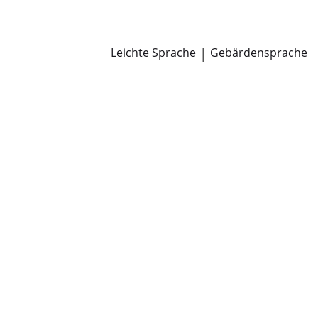
Newsroom
Pressemitteilungen
Öffentliche Zustellungen
Leichte Sprache
|
Gebärdensprache