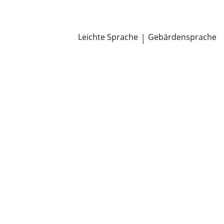
Newsroom
Pressemitteilungen
Öffentliche Zustellungen
Leichte Sprache
|
Gebärdensprache