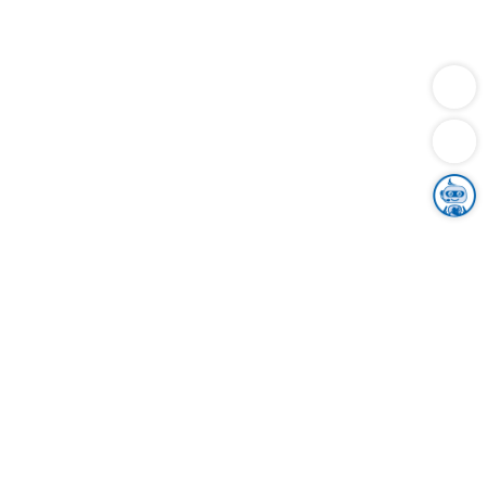
Dienstleistungen
Bauen
Lebensunterhalt & Soziales
Verkehr
Familie
Migration & Integration
Sicherheit & Ordnung
Wirtschaft
Gesundheit
Umwelt
Unsere Ämter
Landkreis & Verwaltung
Der Ortenaukreis
Gesundheit, Sicherheit & Soziales
Bildung
Zuwanderung
Ländlicher Raum
Klimaschutz
Tourismus
Bekanntmachungen
Gleichstellung von Frauen und Männern
Grenzüberschreitende Zusammenarbeit
Kreistag
Kreistagsinformationssystem
Kreisrecht
Kreistagswahl
Karriere
Stellenangebote
Eventkalender
Ausbildung
Studium
Praktikum
Freiwilligendienst
Unser Leitbild