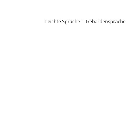
Newsroom
Pressemitteilungen
Öffentliche Zustellungen
Leichte Sprache
|
Gebärdensprache