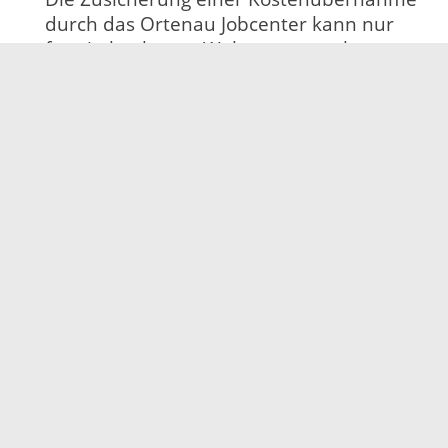
durch das Ortenau Jobcenter kann nur
für ein konkretes Wohnungsangebot
erteilt werden.
Einmalige
finanzielle
Leistungen
Diese Leistungen werden unabhängig von
den regulären Leistungen zur Sicherung
des Lebensunterhaltes erbracht. Auch
wenn Sie durch Ihr Einkommen oder
Vermögen Ihren alltäglichen
Lebensunterhalt selbst finanzieren
können und daher keinen Anspruch auf
Leistungen zur Sicherung des
Lebensunterhaltes haben, kann dennoch
ein Anspruch auf Unterstützung
bestehen-nämlich dann, wenn Sie
bestimmte Ausgaben nicht selbst tragen