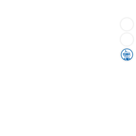
Dienstleistungen
Bauen
Lebensunterhalt & Soziales
Verkehr
Familie
Migration & Integration
Sicherheit & Ordnung
Wirtschaft
Gesundheit
Umwelt
Unsere Ämter
Landkreis & Verwaltung
Der Ortenaukreis
Gesundheit, Sicherheit & Soziales
Bildung
Zuwanderung
Ländlicher Raum
Klimaschutz
Tourismus
Bekanntmachungen
Gleichstellung von Frauen und Männern
Grenzüberschreitende Zusammenarbeit
Kreistag
Kreistagsinformationssystem
Kreisrecht
Kreistagswahl
Karriere
Stellenangebote
Eventkalender
Ausbildung
Studium
Praktikum
Freiwilligendienst
Unser Leitbild