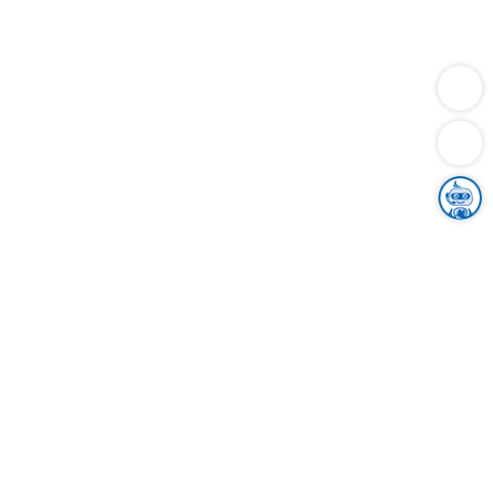
Dienstleistungen
Bauen
Lebensunterhalt & Soziales
Verkehr
Familie
Migration & Integration
Sicherheit & Ordnung
Wirtschaft
Gesundheit
Umwelt
Unsere Ämter
Landkreis & Verwaltung
Der Ortenaukreis
Gesundheit, Sicherheit & Soziales
Bildung
Zuwanderung
Ländlicher Raum
Klimaschutz
Tourismus
Bekanntmachungen
Gleichstellung von Frauen und Männern
Grenzüberschreitende Zusammenarbeit
Kreistag
Kreistagsinformationssystem
Kreisrecht
Kreistagswahl
Karriere
Stellenangebote
Eventkalender
Ausbildung
Studium
Praktikum
Freiwilligendienst
Unser Leitbild