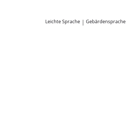
Newsroom
Pressemitteilungen
Öffentliche Zustellungen
Leichte Sprache
|
Gebärdensprache