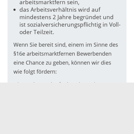
arbeitsmarktfern sein,
das Arbeitsverhältnis wird auf
mindestens 2 Jahre begründet und
ist sozialversicherungspflichtig in Voll-
oder Teilzeit.
Wenn Sie bereit sind, einem im Sinne des
§16e arbeitsmarktfernen Bewerbenden
eine Chance zu geben, können wir dies
wie folgt fördern:
Die Förderung läuft über den Zeitraum
von zwei Jahren und umfasst einen
Lohnkostenzuschuss im ersten Jahr des
Arbeitsverhältnisses von 75 Prozent und
im zweiten Jahr von 50 Prozent des
regelmäßig gezahlten Arbeitsentgelts.