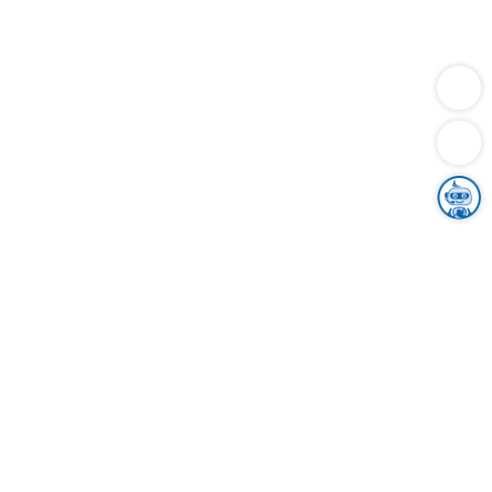
Dienstleistungen
Bauen
Lebensunterhalt & Soziales
Verkehr
Familie
Migration & Integration
Sicherheit & Ordnung
Wirtschaft
Gesundheit
Umwelt
Unsere Ämter
Landkreis & Verwaltung
Der Ortenaukreis
Gesundheit, Sicherheit & Soziales
Bildung
Zuwanderung
Ländlicher Raum
Klimaschutz
Tourismus
Bekanntmachungen
Gleichstellung von Frauen und Männern
Grenzüberschreitende Zusammenarbeit
Kreistag
Kreistagsinformationssystem
Kreisrecht
Kreistagswahl
Karriere
Stellenangebote
Eventkalender
Ausbildung
Studium
Praktikum
Freiwilligendienst
Unser Leitbild