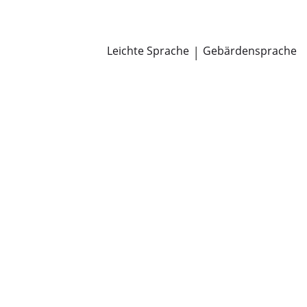
Newsroom
Pressemitteilungen
Öffentliche Zustellungen
Leichte Sprache
|
Gebärdensprache