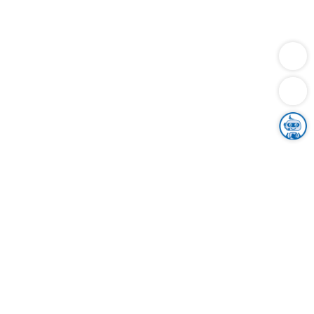
Dienstleistungen
Bauen
Lebensunterhalt & Soziales
Verkehr
Familie
Migration & Integration
Sicherheit & Ordnung
Wirtschaft
Gesundheit
Umwelt
Unsere Ämter
Landkreis & Verwaltung
Der Ortenaukreis
Gesundheit, Sicherheit & Soziales
Bildung
Zuwanderung
Ländlicher Raum
Klimaschutz
Tourismus
Bekanntmachungen
Gleichstellung von Frauen und Männern
Grenzüberschreitende Zusammenarbeit
Kreistag
Kreistagsinformationssystem
Kreisrecht
Kreistagswahl
Karriere
Stellenangebote
Eventkalender
Ausbildung
Studium
Praktikum
Freiwilligendienst
Unser Leitbild