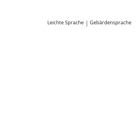
Newsroom
Pressemitteilungen
Öffentliche Zustellungen
Leichte Sprache
|
Gebärdensprache