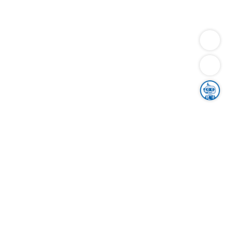
Dienstleistungen
Bauen
Lebensunterhalt & Soziales
Verkehr
Familie
Migration & Integration
Sicherheit & Ordnung
Wirtschaft
Gesundheit
Umwelt
Unsere Ämter
Landkreis & Verwaltung
Der Ortenaukreis
Gesundheit, Sicherheit & Soziales
Bildung
Zuwanderung
Ländlicher Raum
Klimaschutz
Tourismus
Bekanntmachungen
Gleichstellung von Frauen und Männern
Grenzüberschreitende Zusammenarbeit
Kreistag
Kreistagsinformationssystem
Kreisrecht
Kreistagswahl
Karriere
Stellenangebote
Eventkalender
Ausbildung
Studium
Praktikum
Freiwilligendienst
Unser Leitbild