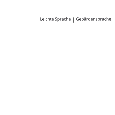
Newsroom
Pressemitteilungen
Öffentliche Zustellungen
Leichte Sprache
|
Gebärdensprache