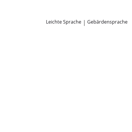
Newsroom
Pressemitteilungen
Öffentliche Zustellungen
Leichte Sprache
|
Gebärdensprache