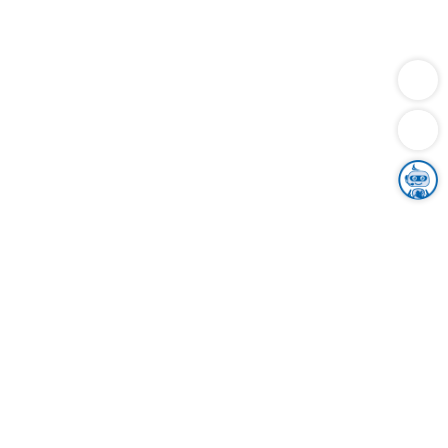
Dienstleistungen
Bauen
Lebensunterhalt & Soziales
Verkehr
Familie
Migration & Integration
Sicherheit & Ordnung
Wirtschaft
Gesundheit
Umwelt
Unsere Ämter
Landkreis & Verwaltung
Der Ortenaukreis
Gesundheit, Sicherheit & Soziales
Bildung
Zuwanderung
Ländlicher Raum
Klimaschutz
Tourismus
Bekanntmachungen
Gleichstellung von Frauen und Männern
Grenzüberschreitende Zusammenarbeit
Kreistag
Kreistagsinformationssystem
Kreisrecht
Kreistagswahl
Karriere
Stellenangebote
Eventkalender
Ausbildung
Studium
Praktikum
Freiwilligendienst
Unser Leitbild