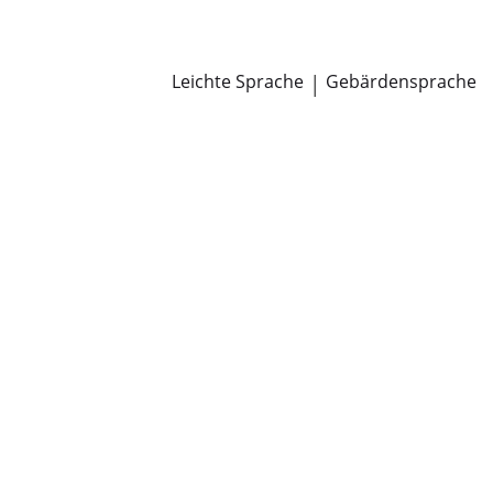
Newsroom
Pressemitteilungen
Öffentliche Zustellungen
Leichte Sprache
|
Gebärdensprache