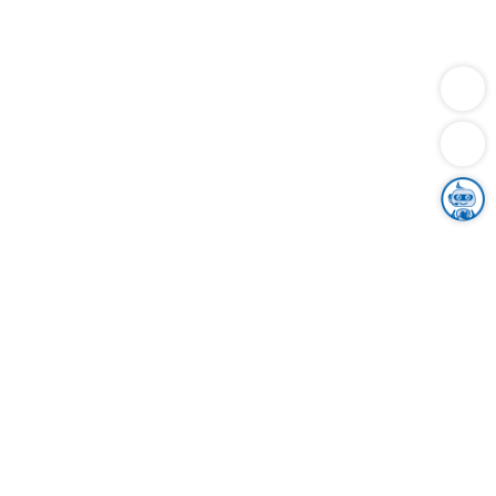
Dienstleistungen
Bauen
Lebensunterhalt & Soziales
Verkehr
Familie
Migration & Integration
Sicherheit & Ordnung
Wirtschaft
Gesundheit
Umwelt
Unsere Ämter
Landkreis & Verwaltung
Der Ortenaukreis
Gesundheit, Sicherheit & Soziales
Bildung
Zuwanderung
Ländlicher Raum
Klimaschutz
Tourismus
Bekanntmachungen
Gleichstellung von Frauen und Männern
Grenzüberschreitende Zusammenarbeit
Kreistag
Kreistagsinformationssystem
Kreisrecht
Kreistagswahl
Karriere
Stellenangebote
Eventkalender
Ausbildung
Studium
Praktikum
Freiwilligendienst
Unser Leitbild