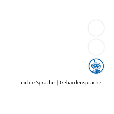
ung
Wirtschaft
Gesundheit
Umwelt
limaschutz
Tourismus
Bekanntmachungen
ild
Leichte Sprache
|
Gebärdensprache