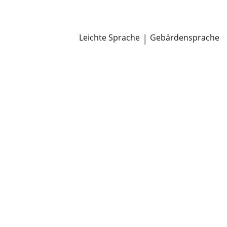
Newsroom
Pressemitteilungen
Öffentliche Zustellungen
Leichte Sprache
|
Gebärdensprache