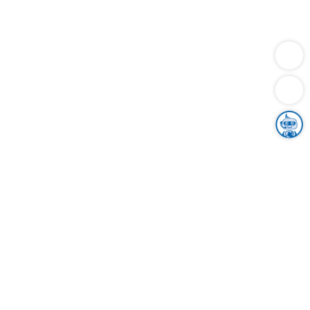
Dienstleistungen
Bauen
Lebensunterhalt & Soziales
Verkehr
Familie
Migration & Integration
Sicherheit & Ordnung
Wirtschaft
Gesundheit
Umwelt
Unsere Ämter
Landkreis & Verwaltung
Der Ortenaukreis
Gesundheit, Sicherheit & Soziales
Bildung
Zuwanderung
Ländlicher Raum
Klimaschutz
Tourismus
Bekanntmachungen
Gleichstellung von Frauen und Männern
Grenzüberschreitende Zusammenarbeit
Kreistag
Kreistagsinformationssystem
Kreisrecht
Kreistagswahl
Karriere
Stellenangebote
Eventkalender
Ausbildung
Studium
Praktikum
Freiwilligendienst
Unser Leitbild