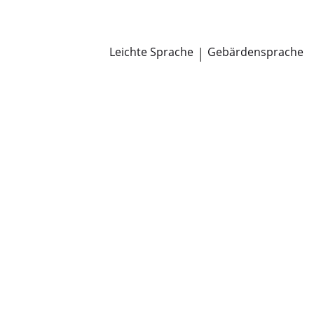
Newsroom
Pressemitteilungen
Öffentliche Zustellungen
Leichte Sprache
|
Gebärdensprache