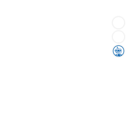
Dienstleistungen
Bauen
Lebensunterhalt & Soziales
Verkehr
Familie
Migration & Integration
Sicherheit & Ordnung
Wirtschaft
Gesundheit
Umwelt
Unsere Ämter
Landkreis & Verwaltung
Der Ortenaukreis
Gesundheit, Sicherheit & Soziales
Bildung
Zuwanderung
Ländlicher Raum
Klimaschutz
Tourismus
Bekanntmachungen
Gleichstellung von Frauen und Männern
Grenzüberschreitende Zusammenarbeit
Kreistag
Kreistagsinformationssystem
Kreisrecht
Kreistagswahl
Karriere
Stellenangebote
Eventkalender
Ausbildung
Studium
Praktikum
Freiwilligendienst
Unser Leitbild