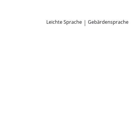
Newsroom
Pressemitteilungen
Öffentliche Zustellungen
Leichte Sprache
|
Gebärdensprache