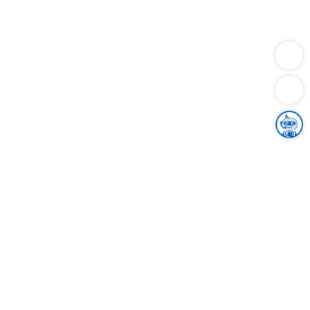
Dienstleistungen
Bauen
Lebensunterhalt & Soziales
Verkehr
Familie
Migration & Integration
Sicherheit & Ordnung
Wirtschaft
Gesundheit
Umwelt
Unsere Ämter
Landkreis & Verwaltung
Der Ortenaukreis
Gesundheit, Sicherheit & Soziales
Bildung
Zuwanderung
Ländlicher Raum
Klimaschutz
Tourismus
Bekanntmachungen
Gleichstellung von Frauen und Männern
Grenzüberschreitende Zusammenarbeit
Kreistag
Kreistagsinformationssystem
Kreisrecht
Kreistagswahl
Karriere
Stellenangebote
Eventkalender
Ausbildung
Studium
Praktikum
Freiwilligendienst
Unser Leitbild