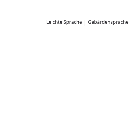
Newsroom
Pressemitteilungen
Öffentliche Zustellungen
Leichte Sprache
|
Gebärdensprache