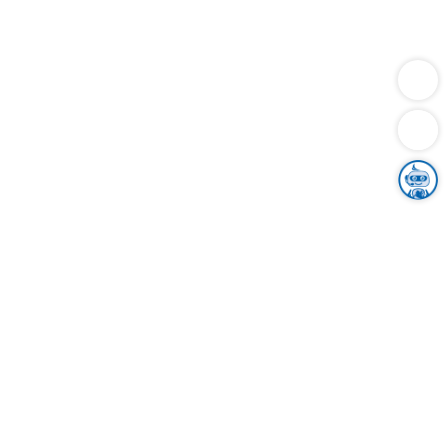
Dienstleistungen
Bauen
Lebensunterhalt & Soziales
Verkehr
Familie
Migration & Integration
Sicherheit & Ordnung
Wirtschaft
Gesundheit
Umwelt
Unsere Ämter
Landkreis & Verwaltung
Der Ortenaukreis
Gesundheit, Sicherheit & Soziales
Bildung
Zuwanderung
Ländlicher Raum
Klimaschutz
Tourismus
Bekanntmachungen
Gleichstellung von Frauen und Männern
Grenzüberschreitende Zusammenarbeit
Kreistag
Kreistagsinformationssystem
Kreisrecht
Kreistagswahl
Karriere
Stellenangebote
Eventkalender
Ausbildung
Studium
Praktikum
Freiwilligendienst
Unser Leitbild