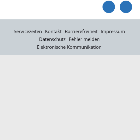
Servicezeiten
Kontakt
Barrierefreiheit
Impressum
Datenschutz
Fehler melden
Elektronische Kommunikation
Kontakt
Landratsamt Ortenaukreis
Badstraße 20
77652 Offenburg
Telefon: 0781 805-0
Fax: 0781 805-1211
E-Mail senden