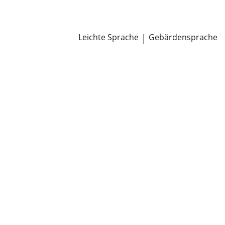
Newsroom
Pressemitteilungen
Öffentliche Zustellungen
Leichte Sprache
|
Gebärdensprache