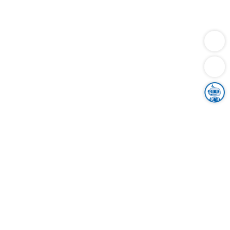
Dienstleistungen
Bauen
Lebensunterhalt & Soziales
Verkehr
Familie
Migration & Integration
Sicherheit & Ordnung
Wirtschaft
Gesundheit
Umwelt
Unsere Ämter
Landkreis & Verwaltung
Der Ortenaukreis
Gesundheit, Sicherheit & Soziales
Bildung
Zuwanderung
Ländlicher Raum
Klimaschutz
Tourismus
Bekanntmachungen
Gleichstellung von Frauen und Männern
Grenzüberschreitende Zusammenarbeit
Kreistag
Kreistagsinformationssystem
Kreisrecht
Kreistagswahl
Karriere
Stellenangebote
Eventkalender
Ausbildung
Studium
Praktikum
Freiwilligendienst
Unser Leitbild