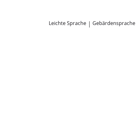
Newsroom
Pressemitteilungen
Öffentliche Zustellungen
Leichte Sprache
|
Gebärdensprache