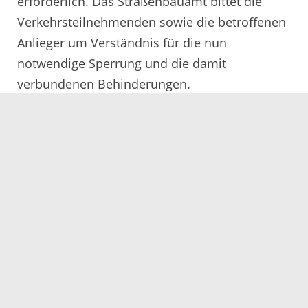
erforderlich. Das Straßenbauamt bittet die
Verkehrsteilnehmenden sowie die betroffenen
Anlieger um Verständnis für die nun
notwendige Sperrung und die damit
verbundenen Behinderungen.
26.02.2024
Servicezeiten
Kontakt
Barrierefreiheit
Impressum
Datenschutz
Fehler melden
Elektronische Kommunikation