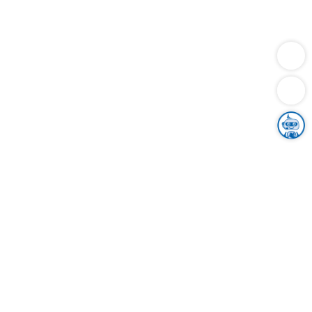
Dienstleistungen
Bauen
Lebensunterhalt & Soziales
Verkehr
Familie
Migration & Integration
Sicherheit & Ordnung
Wirtschaft
Gesundheit
Umwelt
Unsere Ämter
Landkreis & Verwaltung
Der Ortenaukreis
Gesundheit, Sicherheit & Soziales
Bildung
Zuwanderung
Ländlicher Raum
Klimaschutz
Tourismus
Bekanntmachungen
Gleichstellung von Frauen und Männern
Grenzüberschreitende Zusammenarbeit
Kreistag
Kreistagsinformationssystem
Kreisrecht
Kreistagswahl
Karriere
Stellenangebote
Eventkalender
Ausbildung
Studium
Praktikum
Freiwilligendienst
Unser Leitbild