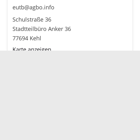
eutb@agbo.info
Schulstraße 36
Stadtteilbüro Anker 36
77694 Kehl
Karte anzeigen
Servicezeiten
Kontakt
Barrierefreiheit
Impressum
Datenschutz
Fehler melden
Elektronische Kommunikation