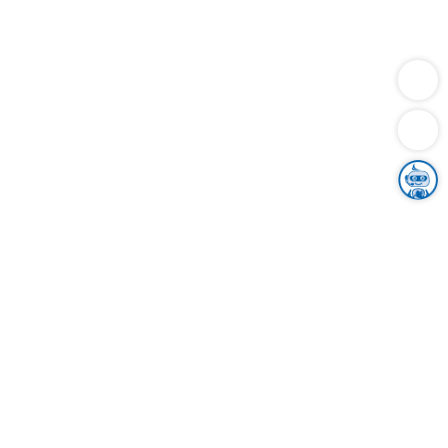
Dienstleistungen
Bauen
Lebensunterhalt & Soziales
Verkehr
Familie
Migration & Integration
Sicherheit & Ordnung
Wirtschaft
Gesundheit
Umwelt
Unsere Ämter
Landkreis & Verwaltung
Der Ortenaukreis
Gesundheit, Sicherheit & Soziales
Bildung
Zuwanderung
Ländlicher Raum
Klimaschutz
Tourismus
Bekanntmachungen
Gleichstellung von Frauen und Männern
Grenzüberschreitende Zusammenarbeit
Kreistag
Kreistagsinformationssystem
Kreisrecht
Kreistagswahl
Karriere
Stellenangebote
Eventkalender
Ausbildung
Studium
Praktikum
Freiwilligendienst
Unser Leitbild