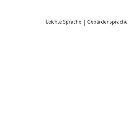
Newsroom
Pressemitteilungen
Öffentliche Zustellungen
Leichte Sprache
|
Gebärdensprache