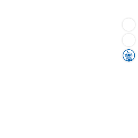
Dienstleistungen
Bauen
Lebensunterhalt & Soziales
Verkehr
Familie
Migration & Integration
Sicherheit & Ordnung
Wirtschaft
Gesundheit
Umwelt
Unsere Ämter
Landkreis & Verwaltung
Der Ortenaukreis
Gesundheit, Sicherheit & Soziales
Bildung
Zuwanderung
Ländlicher Raum
Klimaschutz
Tourismus
Bekanntmachungen
Gleichstellung von Frauen und Männern
Grenzüberschreitende Zusammenarbeit
Kreistag
Kreistagsinformationssystem
Kreisrecht
Kreistagswahl
Karriere
Stellenangebote
Eventkalender
Ausbildung
Studium
Praktikum
Freiwilligendienst
Unser Leitbild