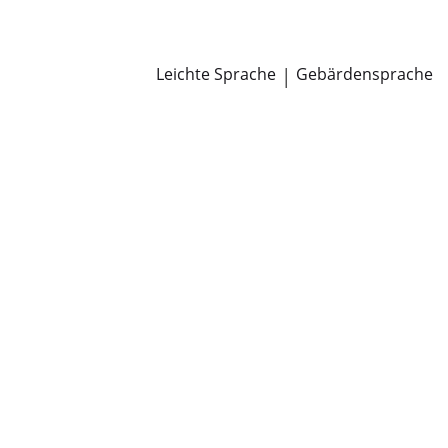
Newsroom
Pressemitteilungen
Öffentliche Zustellungen
Leichte Sprache
|
Gebärdensprache