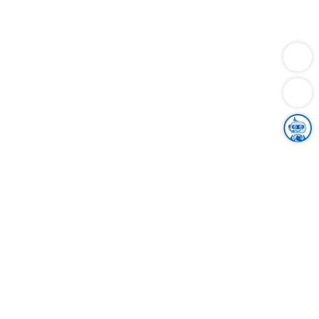
Dienstleistungen
Bauen
Lebensunterhalt & Soziales
Verkehr
Familie
Migration & Integration
Sicherheit & Ordnung
Wirtschaft
Gesundheit
Umwelt
Unsere Ämter
Landkreis & Verwaltung
Der Ortenaukreis
Gesundheit, Sicherheit & Soziales
Bildung
Zuwanderung
Ländlicher Raum
Klimaschutz
Tourismus
Bekanntmachungen
Gleichstellung von Frauen und Männern
Grenzüberschreitende Zusammenarbeit
Kreistag
Kreistagsinformationssystem
Kreisrecht
Kreistagswahl
Karriere
Stellenangebote
Eventkalender
Ausbildung
Studium
Praktikum
Freiwilligendienst
Unser Leitbild