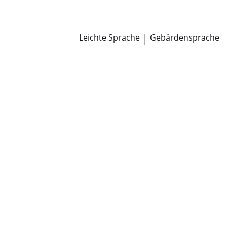
Newsroom
Pressemitteilungen
Öffentliche Zustellungen
Leichte Sprache
|
Gebärdensprache