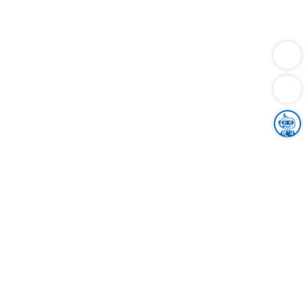
Dienstleistungen
Bauen
Lebensunterhalt & Soziales
Verkehr
Familie
Migration & Integration
Sicherheit & Ordnung
Wirtschaft
Gesundheit
Umwelt
Unsere Ämter
Landkreis & Verwaltung
Der Ortenaukreis
Gesundheit, Sicherheit & Soziales
Bildung
Zuwanderung
Ländlicher Raum
Klimaschutz
Tourismus
Bekanntmachungen
Gleichstellung von Frauen und Männern
Grenzüberschreitende Zusammenarbeit
Kreistag
Kreistagsinformationssystem
Kreisrecht
Kreistagswahl
Karriere
Stellenangebote
Eventkalender
Ausbildung
Studium
Praktikum
Freiwilligendienst
Unser Leitbild