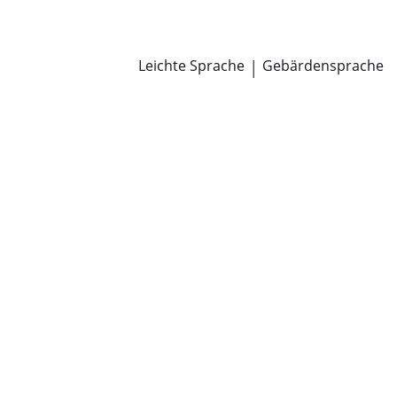
Newsroom
Pressemitteilungen
Öffentliche Zustellungen
Leichte Sprache
|
Gebärdensprache